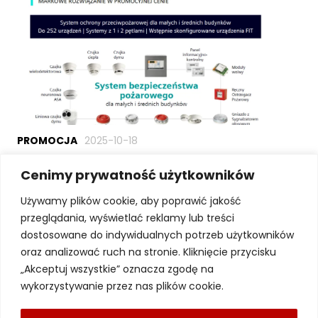
PROMOCJA
2025-07-13
Promocja urządzeń BCS – lipiec
2026
Cenimy prywatność użytkowników
Używamy plików cookie, aby poprawić jakość
Zobacz wszystko
przeglądania, wyświetlać reklamy lub treści
dostosowane do indywidualnych potrzeb użytkowników
oraz analizować ruch na stronie. Kliknięcie przycisku
Oferta
„Akceptuj wszystkie” oznacza zgodę na
wykorzystywanie przez nas plików cookie.
Systemy alarmowe