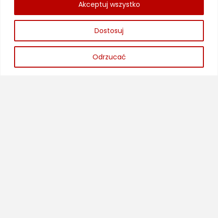
Akceptuj wszystko
System monitoringu wizyjnego
Kontrola dostępu
Dostosuj
Sygnalizacja pożaru
Odrzucać
DSO i nagłośnienie
Domofony
Nawigacja
Strona główna
Oferta
Aktualności
Kontakt
Polityka prywatności