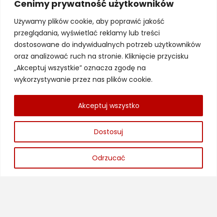
Cenimy prywatność użytkowników
Używamy plików cookie, aby poprawić jakość
Nawigacja
przeglądania, wyświetlać reklamy lub treści
dostosowane do indywidualnych potrzeb użytkowników
Strona główna
oraz analizować ruch na stronie. Kliknięcie przycisku
„Akceptuj wszystkie” oznacza zgodę na
Oferta
wykorzystywanie przez nas plików cookie.
Aktualności
Kontakt
Akceptuj wszystko
Polityka prywatności
Dostosuj
Newsletter
Odrzucać
Dołącz do newslettera, aby otrzymywać
najnowsze promocje!