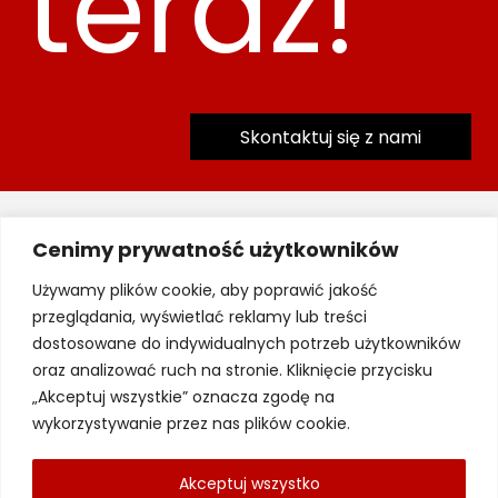
teraz!
Skontaktuj się z nami
Oferta
Cenimy prywatność użytkowników
Systemy alarmowe
Używamy plików cookie, aby poprawić jakość
przeglądania, wyświetlać reklamy lub treści
System monitoringu wizyjnego
dostosowane do indywidualnych potrzeb użytkowników
Kontrola dostępu
oraz analizować ruch na stronie. Kliknięcie przycisku
„Akceptuj wszystkie” oznacza zgodę na
Sygnalizacja pożaru
wykorzystywanie przez nas plików cookie.
DSO i nagłośnienie
Akceptuj wszystko
Domofony