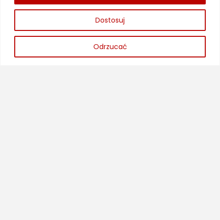
Dostosuj
Nawigacja
Odrzucać
Strona główna
Oferta
Aktualności
Kontakt
Polityka prywatności
Newsletter
Dołącz do newslettera, aby otrzymywać
najnowsze promocje!