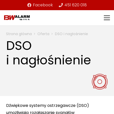
Facebook
451 620 018
Strona główna
Oferta
DSO i nagłośnienie
DSO
i nagłośnienie
Dźwiękowe systemy ostrzegawcze (DSO)
umożliwiają rozgłaszanie sygnałów